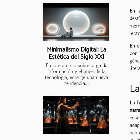
En l
dest
memo
lect
En e
Minimalismo Digital: La
con 
Estética del Siglo XXI
géne
En la era de la sobrecarga de
lite
información y el auge de la
tecnología, emerge una nueva
La
tendencia...
La
h
narra
ense
adap
han 
la i