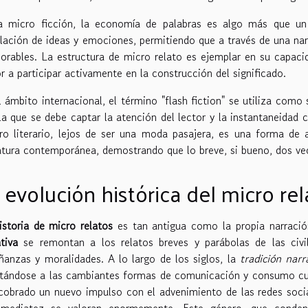
a micro ficción, la economía de palabras es algo más que un 
ilación de ideas y emociones, permitiendo que a través de una na
rables. La estructura de micro relato es ejemplar en su capacid
or a participar activamente en la construcción del significado.
l ámbito internacional, el término "flash fiction" se utiliza como
la que se debe captar la atención del lector y la instantaneidad 
ro literario, lejos de ser una moda pasajera, es una forma de 
ratura contemporánea, demostrando que lo breve, si bueno, dos ve
 evolución histórica del micro rel
istoria de micro relatos
es tan antigua como la propia narració
tiva
se remontan a los relatos breves y parábolas de las civili
ñanzas y moralidades. A lo largo de los siglos, la
tradición narr
tándose a las cambiantes formas de comunicación y consumo cultur
cobrado un nuevo impulso con el advenimiento de las redes socia
nmediatez se valoran enormemente. Este género, que conden