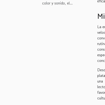
efic
color y sonido, el...
Mi
La e
velo
conv
ruti
cons
espe
conc
Desd
plat
una 
lect
favo
cult