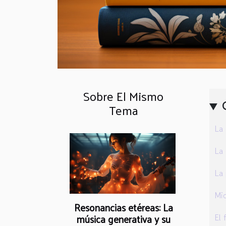
Sobre El Mismo
Tema
La 
La 
La 
Mic
Resonancias etéreas: La
música generativa y su
El 