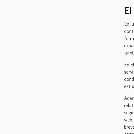
El
En u
cont
form
expa
tamb
En e
serv
cond
estud
Adem
rela
sugi
web 
brev
comp