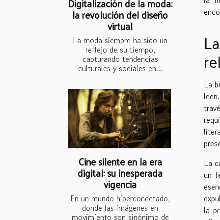
Digitalización de la moda:
enco
la revolución del diseño
virtual
La
La moda siempre ha sido un
reflejo de su tiempo,
re
capturando tendencias
culturales y sociales en...
La b
leen
trav
requ
lite
pres
Cine silente en la era
La c
digital: su inesperada
un f
vigencia
esen
En un mundo hiperconectado,
expu
donde las imágenes en
la p
movimiento son sinónimo de