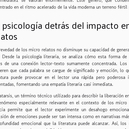
ntrado en el ritmo acelerado de la vida moderna un terreno fértil 
 psicología detrás del impacto e
latos
revedad de los micro relatos no disminuye su capacidad de gener
. Desde la psicología literaria, se analiza cómo esta forma de n
és de una conexión lector-texto sumamente concentrada. Los m
ieren que cada palabra se cargue de significado y emoción, lo q
ratura puede provocar en el lector una rápida pero poderosa i
entadas, fomentando una empatía literaria casi inmediata.
atarsis, un término técnico utilizado para describir la liberación 
enómeno especialmente relevante en el contexto de los micro 
cia permite que el lector experimente un desahogo emocion
lsión de emociones puede ser tan intensa como en narrativas más
rofundidad emocional que la literatura puede alcanzar. Así, los