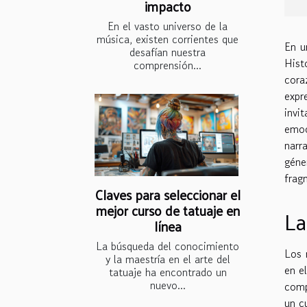
impacto
En el vasto universo de la
música, existen corrientes que
En u
desafían nuestra
Hist
comprensión...
cora
expr
invi
emoc
narr
géne
frag
Claves para seleccionar el
mejor curso de tatuaje en
La
línea
La búsqueda del conocimiento
Los 
y la maestría en el arte del
en e
tatuaje ha encontrado un
nuevo...
comp
un c