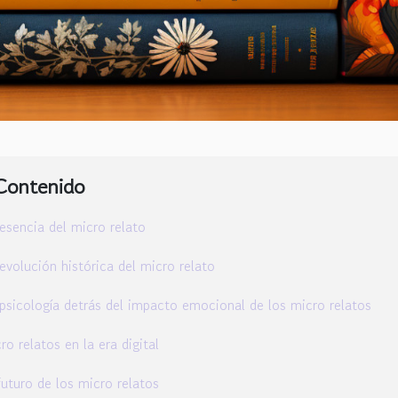
Contenido
esencia del micro relato
evolución histórica del micro relato
psicología detrás del impacto emocional de los micro relatos
ro relatos en la era digital
futuro de los micro relatos