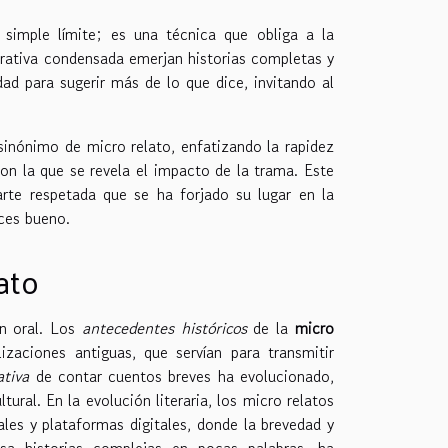
simple límite; es una técnica que obliga a la
rrativa condensada emerjan historias completas y
ad para sugerir más de lo que dice, invitando al
 sinónimo de micro relato, enfatizando la rapidez
con la que se revela el impacto de la trama. Este
arte respetada que se ha forjado su lugar en la
ces bueno.
ato
n oral. Los
antecedentes históricos
de la
micro
zaciones antiguas, que servían para transmitir
ativa
de contar cuentos breves ha evolucionado,
al. En la evolución literaria, los micro relatos
les y plataformas digitales, donde la brevedad y
sa historias complejas en pocas palabras, ha