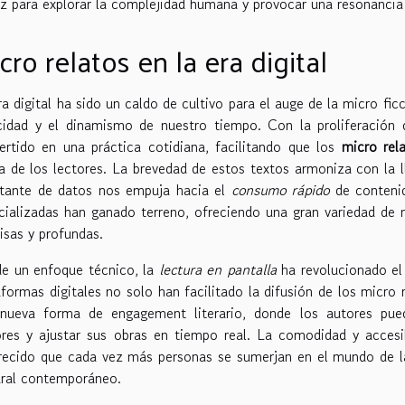
az para explorar la complejidad humana y provocar una resonancia
cro relatos en la era digital
ra digital ha sido un caldo de cultivo para el auge de la micro fi
cidad y el dinamismo de nuestro tiempo. Con la proliferación 
ertido en una práctica cotidiana, facilitando que los
micro rel
na de los lectores. La brevedad de estos textos armoniza con la
tante de datos nos empuja hacia el
consumo rápido
de contenid
cializadas han ganado terreno, ofreciendo una gran variedad de m
isas y profundas.
e un enfoque técnico, la
lectura en pantalla
ha revolucionado el
aformas digitales no solo han facilitado la difusión de los micro 
nueva forma de engagement literario, donde los autores pued
ores y ajustar sus obras en tiempo real. La comodidad y accesi
recido que cada vez más personas se sumerjan en el mundo de la 
ural contemporáneo.