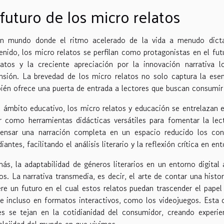
 futuro de los micro relatos
n mundo donde el ritmo acelerado de la vida a menudo dicta 
enido, los micro relatos se perfilan como protagonistas en el futu
atos y la creciente apreciación por la innovación narrativa 
nsión. La brevedad de los micro relatos no solo captura la esen
ién ofrece una puerta de entrada a lectores que buscan consumir l
l ámbito educativo, los micro relatos y educación se entrelazan
ir como herramientas didácticas versátiles para fomentar la le
ensar una narración completa en un espacio reducido los conv
iantes, facilitando el análisis literario y la reflexión crítica en 
ás, la adaptabilidad de géneros literarios en un entorno digital
tos. La narrativa transmedia, es decir, el arte de contar una hist
ere un futuro en el cual estos relatos puedan trascender el papel 
e incluso en formatos interactivos, como los videojuegos. Esta co
es se tejan en la cotidianidad del consumidor, creando experien
lejidad del mundo en que vivimos.