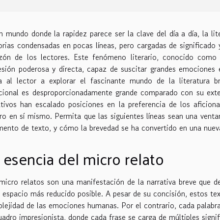
n mundo donde la rapidez parece ser la clave del día a día, la li
orias condensadas en pocas líneas, pero cargadas de significad
zón de los lectores. Este fenómeno literario, conocido como
esión poderosa y directa, capaz de suscitar grandes emociones 
ta al lector a explorar el fascinante mundo de la literatura
ional es desproporcionadamente grande comparado con su exte
ativos han escalado posiciones en la preferencia de los aficio
ro en sí mismo. Permita que las siguientes líneas sean una vent
mento de texto, y cómo la brevedad se ha convertido en una nueva 
 esencia del micro relato
micro relatos son una manifestación de la narrativa breve que de
l espacio más reducido posible. A pesar de su concisión, estos text
lejidad de las emociones humanas. Por el contrario, cada palabr
uadro impresionista, donde cada frase se carga de múltiples signif